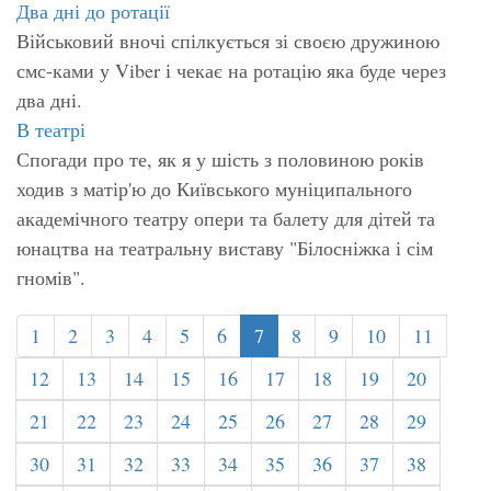
Два дні до ротації
Військовий вночі спілкується зі своєю дружиною
смс-ками у Viber і чекає на ротацію яка буде через
два дні.
В театрі
Спогади про те, як я у шість з половиною років
ходив з матір'ю до Київського муніципального
академічного театру опери та балету для дітей та
юнацтва на театральну виставу "Білосніжка і сім
гномів".
1
2
3
4
5
6
7
8
9
10
11
12
13
14
15
16
17
18
19
20
21
22
23
24
25
26
27
28
29
30
31
32
33
34
35
36
37
38