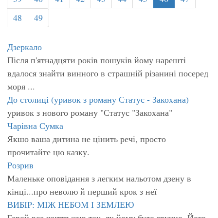
48
49
Дзеркало
Після п'ятнадцяти років пошуків йому нарешті
вдалося знайти винного в страшній різанині посеред
моря ...
До столиці (уривок з роману Статус - Закохана)
уривок з нового роману "Статус "Закохана"
Чарівна Сумка
Якшо ваша дитина не цінить речі, просто
прочитайте цю казку.
Розрив
Маленьке оповідання з легким нальотом дзену в
кінці...про неволю й перший крок з неї
ВИБІР: МІЖ НЕБОМ І ЗЕМЛЕЮ
Герой все життя жив так, як йому було зручно. Його