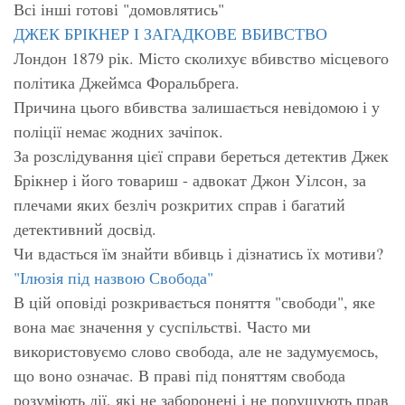
Всі інші готові "домовлятись"
ДЖЕК БРІКНЕР І ЗАГАДКОВЕ ВБИВСТВО
Лондон 1879 рік. Місто сколихує вбивство місцевого
політика Джеймса Форальбрега.
Причина цього вбивства залишається невідомою і у
поліції немає жодних зачіпок.
За розслідування цієї справи береться детектив Джек
Брікнер і його товариш - адвокат Джон Уілсон, за
плечами яких безліч розкритих справ і багатий
детективний досвід.
Чи вдасться їм знайти вбивць і дізнатись їх мотиви?
"Ілюзія під назвою Свобода"
В цій оповіді розкривається поняття "свободи", яке
вона має значення у суспільстві. Часто ми
використовуємо слово свобода, але не задумуємось,
що воно означає. В праві під поняттям свобода
розуміють дії, які не заборонені і не порушують прав