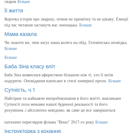
сварок
Більше
Її життя
Коротка історія про людину, нічим не примітну та не цікаву. Емоції
під час читання застануть вас зненацька.
Більше
Мама казала
Чи знаєете ви, чим ласує ваша колега на обід. Геловінська оповідка.
Більше
Більше
Баба Зіна класу еліт
Баба Зіна виявилася аферисткою більшою ніж ті, хто її хотів
надурити. Оповідання написане в стилі химерної прози.
Більше
Сутність, ч.1
Найгірше та найважче випробовування в його житті, викликане
Сутності поза межами нашої буденної реальності та його
розуміння..і абсолютно невідомо, як саме це все завершиться
натхнено переглядом фільма "Воно" 2017-го року
Більше
Інструкторка з кохання