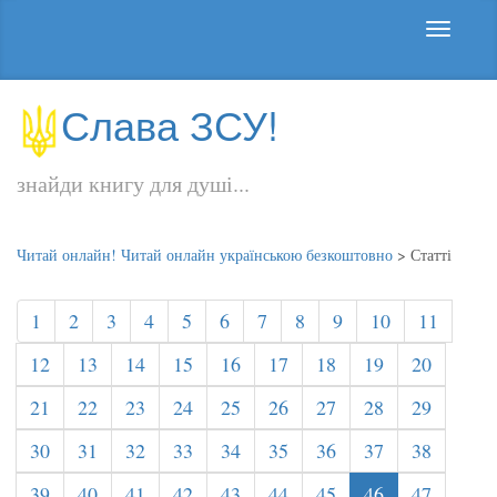
Слава ЗСУ!
знайди книгу для душі...
Читай онлайн! Читай онлайн українською безкоштовно
>
Статті
1
2
3
4
5
6
7
8
9
10
11
12
13
14
15
16
17
18
19
20
21
22
23
24
25
26
27
28
29
30
31
32
33
34
35
36
37
38
39
40
41
42
43
44
45
46
47