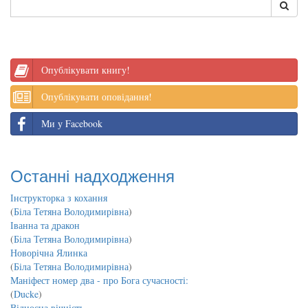
Опублікувати книгу!
Опублікувати оповідання!
Ми у Facebook
Останні надходження
Інструкторка з кохання
(
Біла Тетяна Володимирівна
)
Іванна та дракон
(
Біла Тетяна Володимирівна
)
Новорічна Ялинка
(
Біла Тетяна Володимирівна
)
Маніфест номер два - про Бога сучасності:
(
Ducke
)
Відносна вічність