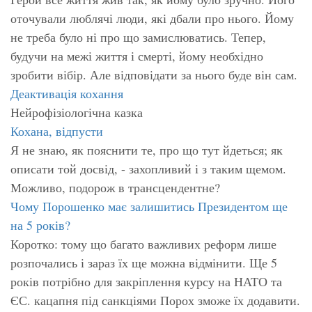
оточували люблячі люди, які дбали про нього. Йому
не треба було ні про що замислюватись. Тепер,
будучи на межі життя і смерті, йому необхідно
зробити вібір. Але відповідати за нього буде він сам.
Деактивація кохання
Нейрофізіологічна казка
Кохана, відпусти
Я не знаю, як пояснити те, про що тут йдеться; як
описати той досвід, - захопливий і з таким щемом.
Можливо, подорож в трансцендентне?
Чому Порошенко має залишитись Президентом ще
на 5 років?
Коротко: тому що багато важливих реформ лише
розпочались і зараз їх ще можна відмінити. Ще 5
років потрібно для закріплення курсу на НАТО та
ЄС. кацапня під санкціями Порох зможе їх додавити.