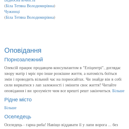
(
Біла Тетяна Володимирівна
)
Чужинці
(
Біла Тетяна Володимирівна
)
Оповідання
Порнозалежний
Олексій працює продавцем-консультантом в "Епіцентрі", доглядає
хвору матір і мріє про інше розкішне життя, а натомість боїться
змін і проводить вільний час на порносайтах. Чи знайде він в собі
сили вирватися з лап залежності і змінити своє життя? Читайте
оповідання і ви зрозумієте чим все врешті решт закінчиться.
Більше
Рідне місто
Більше
Оселедець
Оселедець - гарна риба! Навіщо віддавати її у лапи ворога ... без