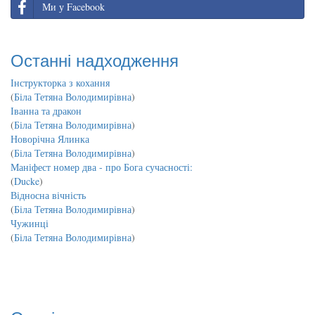
Ми у Facebook
Останні надходження
Інструкторка з кохання
(
Біла Тетяна Володимирівна
)
Іванна та дракон
(
Біла Тетяна Володимирівна
)
Новорічна Ялинка
(
Біла Тетяна Володимирівна
)
Маніфест номер два - про Бога сучасності:
(
Ducke
)
Відносна вічність
(
Біла Тетяна Володимирівна
)
Чужинці
(
Біла Тетяна Володимирівна
)