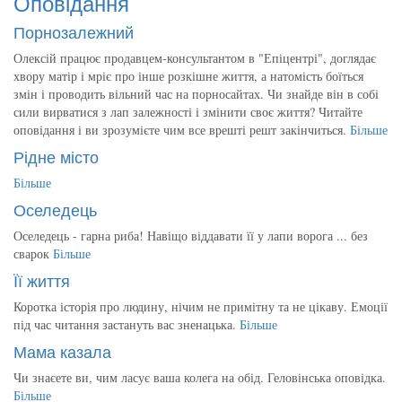
Оповідання
Порнозалежний
Олексій працює продавцем-консультантом в "Епіцентрі", доглядає
хвору матір і мріє про інше розкішне життя, а натомість боїться
змін і проводить вільний час на порносайтах. Чи знайде він в собі
сили вирватися з лап залежності і змінити своє життя? Читайте
оповідання і ви зрозумієте чим все врешті решт закінчиться.
Більше
Рідне місто
Більше
Оселедець
Оселедець - гарна риба! Навіщо віддавати її у лапи ворога ... без
сварок
Більше
Її життя
Коротка історія про людину, нічим не примітну та не цікаву. Емоції
під час читання застануть вас зненацька.
Більше
Мама казала
Чи знаєете ви, чим ласує ваша колега на обід. Геловінська оповідка.
Більше