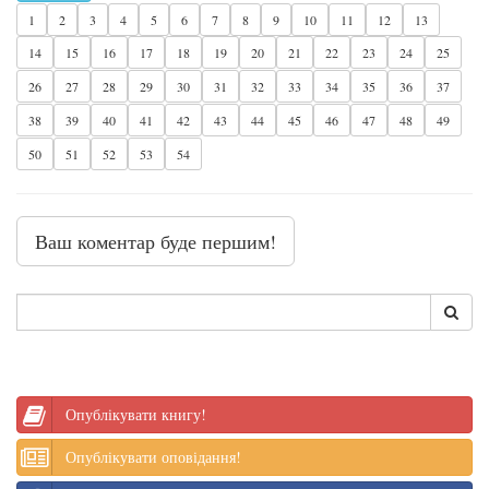
1
2
3
4
5
6
7
8
9
10
11
12
13
14
15
16
17
18
19
20
21
22
23
24
25
26
27
28
29
30
31
32
33
34
35
36
37
38
39
40
41
42
43
44
45
46
47
48
49
50
51
52
53
54
Ваш коментар буде першим!
Опублікувати книгу!
Опублікувати оповідання!