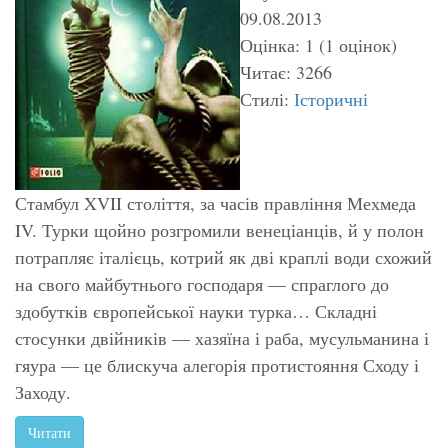
09.08.2013
Оцінка: 1 (1 оцінок)
Читає: 3266
Стилі:
Історичні
Стамбул XVII століття, за часів правління Мехмеда
IV. Турки щойно розгромили венеціанців, й у полон
потрапляє італієць, котрий як дві краплі води схожий
на свого майбутнього господаря — спраглого до
здобутків європейської науки турка… Складні
стосунки двійників — хазяїна і раба, мусульманина і
гяура — це блискуча алегорія протистояння Сходу і
Заходу.
Читати