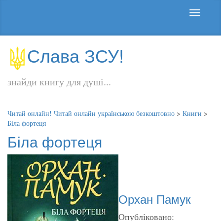
Слава ЗСУ!
знайди книгу для душі...
Читай онлайн! Читай онлайн українською безкоштовно
>
Книги
>
Біла фортеця
Біла фортеця
Орхан Памук
Опубліковано: