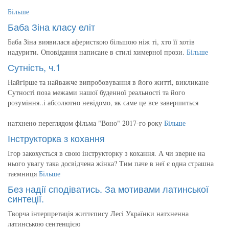
Більше
Баба Зіна класу еліт
Баба Зіна виявилася аферисткою більшою ніж ті, хто її хотів
надурити. Оповідання написане в стилі химерної прози.
Більше
Сутність, ч.1
Найгірше та найважче випробовування в його житті, викликане
Сутності поза межами нашої буденної реальності та його
розуміння..і абсолютно невідомо, як саме це все завершиться
натхнено переглядом фільма "Воно" 2017-го року
Більше
Інструкторка з кохання
Ігор закохується в свою інструкторку з кохання. А чи зверне на
нього увагу така досвідчена жінка? Тим паче в неї є одна страшна
таємниця
Більше
Без надії сподіватись. За мотивами латинської
синтеції.
Творча інтерпретація життєпису Лесі Українки натхненна
латинською сентенцією