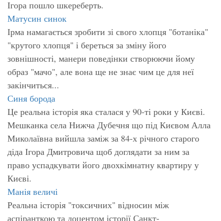
Ігора пошло шкереберть.
Матусин синок
Ірма намагається зробити зі свого хлопця "ботаніка"
"крутого хлопця" і береться за зміну його
зовнішності, манери поведінки створюючи йому
образ "мачо", але вона ще не знає чим це для неї
закінчиться...
Синя борода
Це реальна історія яка сталася у 90-ті роки у Києві.
Мешканка села Нижча Дубечня що під Києвом Алла
Миколаївна вийшла заміж за 84-х річного старого
діда Ігора Дмитровича щоб доглядати за ним за
право успадкувати його двохкімнатну квартиру у
Києві.
Манія величі
Реальна історія "токсичних" відносин між
аспіранткою та доцентом історії Санкт-