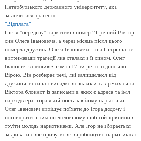
Петербурзького державного університету, яка
закінчилася трагічно...
"Відплата"
Після "передозу" наркотиків помер 21 річний Віктор
син Олега Івановича, а через місяць після цього
померла дружина Олега Івановича Ніна Петрівна не
витримавши трагедії яка сталася з її сином. Олег
Іванович залишився сам із 12-ти річною донькою
Вірою. Він розбирає речі, які залишилися від
дружини та сина і випадково знаходить в речах сина
Віктора блокнот із записами в яких є адреса та ім'я
наркоділера Ігора який постачав йому наркотики.
Олег Іванович вирішує поїхати до Ігора додому і
поговорити з ним по-чоловічому щоб той припинив
труїти молодь наркотиками. Але Ігор не збирається
закривати своє прибуткове виробництво наркотиків і