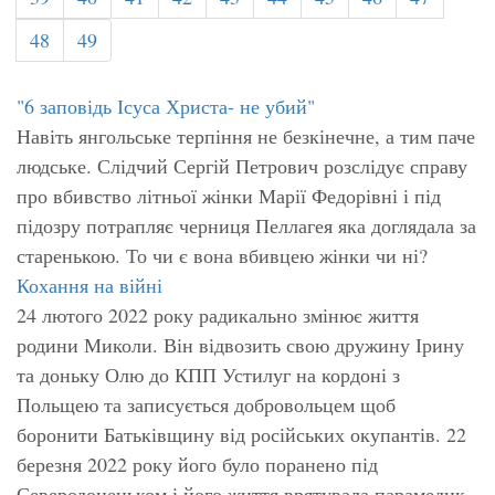
48
49
"6 заповідь Ісуса Христа- не убий"
Навіть янгольське терпіння не безкінечне, а тим паче
людське. Слідчий Сергій Петрович розслідує справу
про вбивство літньої жінки Марії Федорівні і під
підозру потрапляє черниця Пеллагея яка доглядала за
старенькою. То чи є вона вбивцею жінки чи ні?
Кохання на війні
24 лютого 2022 року радикально змінює життя
родини Миколи. Він відвозить свою дружину Ірину
та доньку Олю до КПП Устилуг на кордоні з
Польщею та записується добровольцем щоб
боронити Батьківщину від російських окупантів. 22
березня 2022 року його було поранено під
Северодонецьком і його життя врятувала парамедик