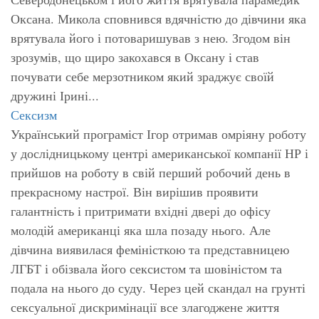
Оксана. Микола сповнився вдячністю до дівчини яка
врятувала його і потоваришував з нею. Згодом він
зрозумів, що щиро закохався в Оксану і став
почувати себе мерзотником який зраджує своїй
дружині Ірині...
Сексизм
Український програміст Ігор отримав омріяну роботу
у дослідницькому центрі американської компанії НР і
прийшов на роботу в свій перший робочий день в
прекрасному настрої. Він вирішив проявити
галантність і притримати вхідні двері до офісу
молодій американці яка шла позаду нього. Але
дівчина виявилася феміністкою та представницею
ЛГБТ і обізвала його сексистом та шовіністом та
подала на нього до суду. Через цей скандал на грунті
сексуальної дискримінації все злагоджене життя