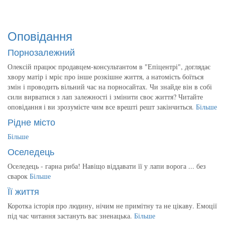
Оповідання
Порнозалежний
Олексій працює продавцем-консультантом в "Епіцентрі", доглядає
хвору матір і мріє про інше розкішне життя, а натомість боїться
змін і проводить вільний час на порносайтах. Чи знайде він в собі
сили вирватися з лап залежності і змінити своє життя? Читайте
оповідання і ви зрозумієте чим все врешті решт закінчиться.
Більше
Рідне місто
Більше
Оселедець
Оселедець - гарна риба! Навіщо віддавати її у лапи ворога ... без
сварок
Більше
Її життя
Коротка історія про людину, нічим не примітну та не цікаву. Емоції
під час читання застануть вас зненацька.
Більше