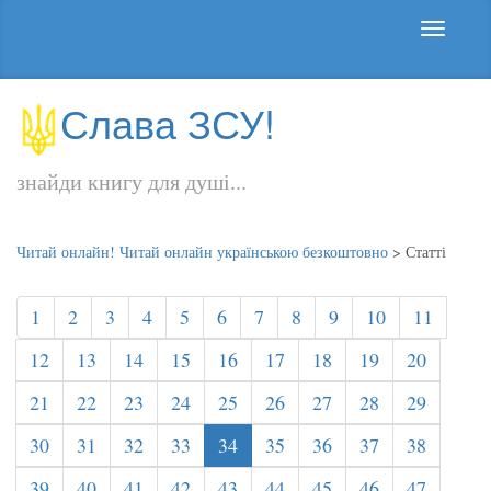
Слава ЗСУ!
знайди книгу для душі...
Читай онлайн! Читай онлайн українською безкоштовно
>
Статті
1
2
3
4
5
6
7
8
9
10
11
12
13
14
15
16
17
18
19
20
21
22
23
24
25
26
27
28
29
30
31
32
33
34
35
36
37
38
39
40
41
42
43
44
45
46
47