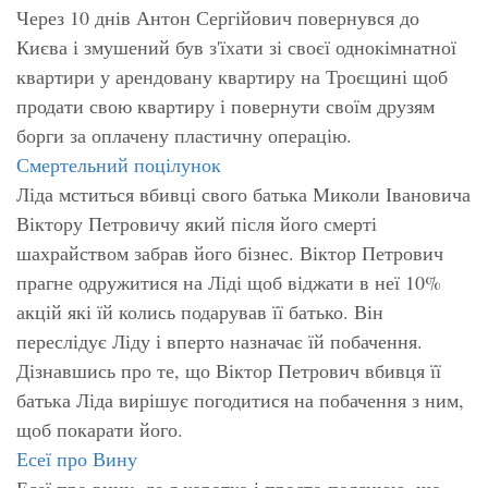
Через 10 днів Антон Сергійович повернувся до
Києва і змушений був з'їхати зі своєї однокімнатної
квартири у арендовану квартиру на Троєщині щоб
продати свою квартиру і повернути своїм друзям
борги за оплачену пластичну операцію.
Смертельний поцілунок
Ліда мститься вбивці свого батька Миколи Івановича
Віктору Петровичу який після його смерті
шахрайством забрав його бізнес. Віктор Петрович
прагне одружитися на Ліді щоб віджати в неї 10%
акцій які їй колись подарував її батько. Він
переслідує Ліду і вперто назначає їй побачення.
Дізнавшись про те, що Віктор Петрович вбивця її
батька Ліда вирішує погодитися на побачення з ним,
щоб покарати його.
Есеї про Вину
Есеї про вину, де я коротко і просто пояснюю, що