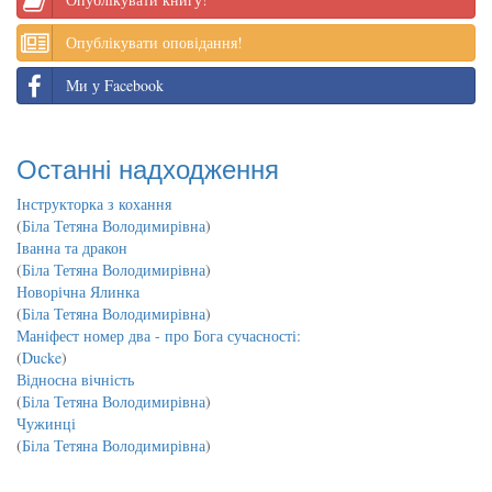
Опублікувати оповідання!
Ми у Facebook
Останні надходження
Інструкторка з кохання
(
Біла Тетяна Володимирівна
)
Іванна та дракон
(
Біла Тетяна Володимирівна
)
Новорічна Ялинка
(
Біла Тетяна Володимирівна
)
Маніфест номер два - про Бога сучасності:
(
Ducke
)
Відносна вічність
(
Біла Тетяна Володимирівна
)
Чужинці
(
Біла Тетяна Володимирівна
)