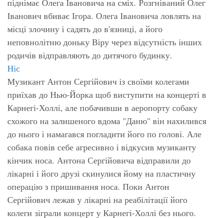
піднімає Олега Івановича на сміх. Розгніваний Олег
Іванович вбиває Ігора. Олега Івановича ловлять на
місці злочину і садять до в'язниці, а його
неповнолітню доньку Віру через відсутність інших
родичів відправляють до дитячого будинку.
Ніс
Музикант Антон Сергійович із своїми колегами
приїхав до Нью-Йорка щоб виступити на концерті в
Карнегі-Холлі, але побачивши в аеропорту собаку
схожого на залишеного вдома "Даню" він нахилився
до нього і намагався погладити його по голові. Але
собака повів себе агресивно і відкусив музиканту
кінчик носа. Антона Сергійовича відправили до
лікарні і його друзі скинулися йому на пластичну
операцію з пришивання носа. Поки Антон
Сергійович лежав у лікарні на реабілітації його
колеги зіграли концерт у Карнегі-Холлі без нього.