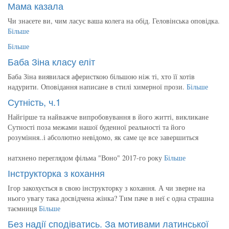
Мама казала
Чи знаєете ви, чим ласує ваша колега на обід. Геловінська оповідка.
Більше
Більше
Баба Зіна класу еліт
Баба Зіна виявилася аферисткою більшою ніж ті, хто її хотів
надурити. Оповідання написане в стилі химерної прози.
Більше
Сутність, ч.1
Найгірше та найважче випробовування в його житті, викликане
Сутності поза межами нашої буденної реальності та його
розуміння..і абсолютно невідомо, як саме це все завершиться
натхнено переглядом фільма "Воно" 2017-го року
Більше
Інструкторка з кохання
Ігор закохується в свою інструкторку з кохання. А чи зверне на
нього увагу така досвідчена жінка? Тим паче в неї є одна страшна
таємниця
Більше
Без надії сподіватись. За мотивами латинської