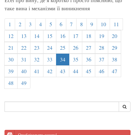
таке вина і механізми її виникнення
1
2
3
4
5
6
7
8
9
10
11
12
13
14
15
16
17
18
19
20
21
22
23
24
25
26
27
28
29
30
31
32
33
34
35
36
37
38
39
40
41
42
43
44
45
46
47
48
49
Опублікувати книгу!