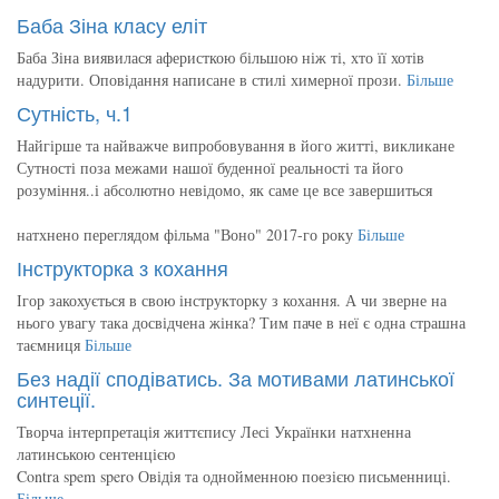
Баба Зіна класу еліт
Баба Зіна виявилася аферисткою більшою ніж ті, хто її хотів
надурити. Оповідання написане в стилі химерної прози.
Більше
Сутність, ч.1
Найгірше та найважче випробовування в його житті, викликане
Сутності поза межами нашої буденної реальності та його
розуміння..і абсолютно невідомо, як саме це все завершиться
натхнено переглядом фільма "Воно" 2017-го року
Більше
Інструкторка з кохання
Ігор закохується в свою інструкторку з кохання. А чи зверне на
нього увагу така досвідчена жінка? Тим паче в неї є одна страшна
таємниця
Більше
Без надії сподіватись. За мотивами латинської
синтеції.
Творча інтерпретація життєпису Лесі Українки натхненна
латинською сентенцією
Contra spem spero Овідія та однойменною поезією письменниці.
Більше