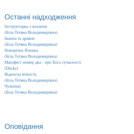
Останні надходження
Інструкторка з кохання
(
Біла Тетяна Володимирівна
)
Іванна та дракон
(
Біла Тетяна Володимирівна
)
Новорічна Ялинка
(
Біла Тетяна Володимирівна
)
Маніфест номер два - про Бога сучасності:
(
Ducke
)
Відносна вічність
(
Біла Тетяна Володимирівна
)
Чужинці
(
Біла Тетяна Володимирівна
)
Оповідання