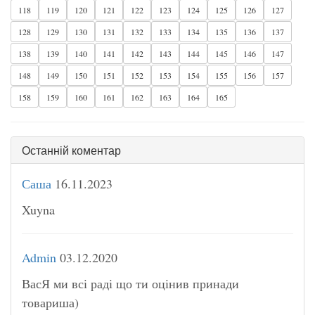
118
119
120
121
122
123
124
125
126
127
128
129
130
131
132
133
134
135
136
137
138
139
140
141
142
143
144
145
146
147
148
149
150
151
152
153
154
155
156
157
158
159
160
161
162
163
164
165
Останній коментар
Саша
16.11.2023
Xuyna
Admin
03.12.2020
ВасЯ ми всі раді що ти оцінив принади
товариша)