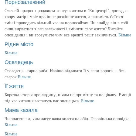
Порнозалежний
Олексій працює продавцем-консультантом в "Епіцентрі", доглядає
хвору матір і мріє про інше розкішне життя, а натомість боїться
змін і проводить вільний час на порносайтах. Чи знайде він в собі
сили вирватися з лап залежності і змінити своє життя? Читайте
оповідання і ви зрозумієте чим все врешті решт закінчиться.
Більше
Рідне місто
Більше
Оселедець
Оселедець - гарна риба! Навіщо віддавати її у лапи ворога ... без
сварок
Більше
Її життя
Коротка історія про людину, нічим не примітну та не цікаву. Емоції
під час читання застануть вас зненацька.
Більше
Мама казала
Чи знаєете ви, чим ласує ваша колега на обід. Геловінська оповідка.
Більше
Більше