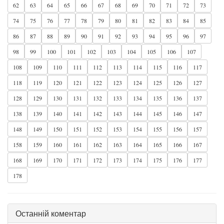
62
63
64
65
66
67
68
69
70
71
72
73
74
75
76
77
78
79
80
81
82
83
84
85
86
87
88
89
90
91
92
93
94
95
96
97
98
99
100
101
102
103
104
105
106
107
108
109
110
111
112
113
114
115
116
117
118
119
120
121
122
123
124
125
126
127
128
129
130
131
132
133
134
135
136
137
138
139
140
141
142
143
144
145
146
147
148
149
150
151
152
153
154
155
156
157
158
159
160
161
162
163
164
165
166
167
168
169
170
171
172
173
174
175
176
177
178
Останній коментар