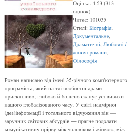
Оцінка: 4.53 (313
оцінок)
Читає: 101035
Стилі:
Біографія
,
Документальне
,
Драматичні
,
Любовні /
жіночі романи
,
Філософія
Роман написано від імені 35-річного комп'ютерного
програміста, який на тлі особистої драми
прискіпливо, глибоко й болісно сканує усі вивихи
нашого глобалізованого часу. У світі надмірної
(дез)інформації і тотального відчуження він —
заручник світових абсурдів — прагне подолати
комунікативну прірву між чоловіком і жінкою, між