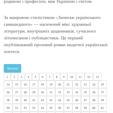
родиною і професією, між Україною і світом.
За жанровою стилістикою «Записки українського
самашедшого» — насичений мікс художньої
літератури, внутрішніх щоденників, сучасного
літописання і публіцистики. Це перший
опублікований прозовий роман видатної української
поетеси.
Читати
1
2
3
4
5
6
7
8
9
10
11
12
13
14
15
16
17
18
19
20
21
22
23
24
25
26
27
28
29
30
31
32
33
34
35
36
37
38
39
40
41
42
43
44
45
46
47
48
49
50
51
52
53
54
55
56
57
58
59
60
61