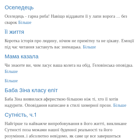
Оселедець
Оселедець - гарна риба! Навіщо віддавати її у лапи ворога ... без
сварок
Більше
Її життя
Коротка історія про людину, нічим не примітну та не цікаву. Емоції
під час читання застануть вас зненацька.
Більше
Мама казала
Чи знаєете ви, чим ласує ваша колега на обід. Геловінська оповідка.
Більше
Більше
Баба Зіна класу еліт
Баба Зіна виявилася аферисткою більшою ніж ті, хто її хотів
надурити. Оповідання написане в стилі химерної прози.
Більше
Сутність, ч.1
Найгірше та найважче випробовування в його житті, викликане
Сутності поза межами нашої буденної реальності та його
розуміння..і абсолютно невідомо, як саме це все завершиться