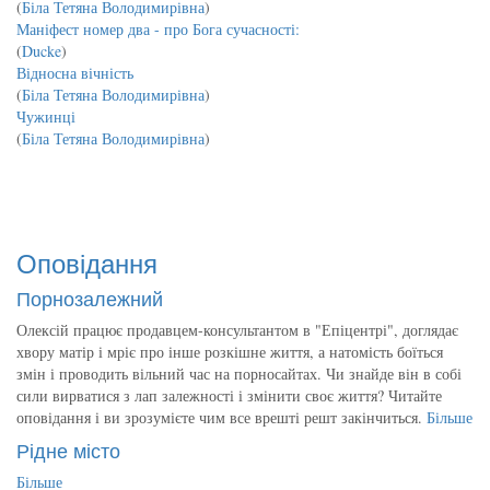
(
Біла Тетяна Володимирівна
)
Маніфест номер два - про Бога сучасності:
(
Ducke
)
Відносна вічність
(
Біла Тетяна Володимирівна
)
Чужинці
(
Біла Тетяна Володимирівна
)
Оповідання
Порнозалежний
Олексій працює продавцем-консультантом в "Епіцентрі", доглядає
хвору матір і мріє про інше розкішне життя, а натомість боїться
змін і проводить вільний час на порносайтах. Чи знайде він в собі
сили вирватися з лап залежності і змінити своє життя? Читайте
оповідання і ви зрозумієте чим все врешті решт закінчиться.
Більше
Рідне місто
Більше