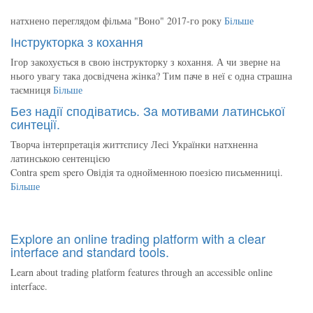
натхнено переглядом фільма "Воно" 2017-го року
Більше
Інструкторка з кохання
Ігор закохується в свою інструкторку з кохання. А чи зверне на
нього увагу така досвідчена жінка? Тим паче в неї є одна страшна
таємниця
Більше
Без надії сподіватись. За мотивами латинської
синтеції.
Творча інтерпретація життєпису Лесі Українки натхненна
латинською сентенцією
Contra spem spero Овідія та однойменною поезією письменниці.
Більше
Explore an online trading platform with a clear
interface and standard tools.
Learn about trading platform features through an accessible online
interface.