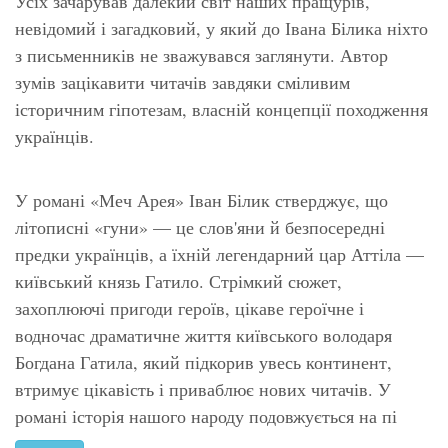
Усіх зачарував далекий світ наших пращурів,
невідомий і загадковий, у який до Івана Білика ніхто
з письменників не зважувався заглянути. Автор
зумів зацікавити читачів завдяки сміливим
історичним гіпотезам, власній концепції походження
українців.
У романі «Меч Арея» Іван Білик стверджує, що
літописні «гуни» — це слов'яни й безпосередні
предки українців, а їхній легендарний цар Аттіла —
київський князь Гатило. Стрімкий сюжет,
захоплюючі пригоди героїв, цікаве героїчне і
водночас драматичне життя київського володаря
Богдана Гатила, який підкорив увесь континент,
втримує цікавість і приваблює нових читачів. У
романі історія нашого народу подовжується на пі