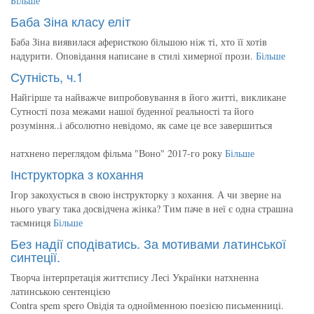
Більше
Баба Зіна класу еліт
Баба Зіна виявилася аферисткою більшою ніж ті, хто її хотів
надурити. Оповідання написане в стилі химерної прози.
Більше
Сутність, ч.1
Найгірше та найважче випробовування в його житті, викликане
Сутності поза межами нашої буденної реальності та його
розуміння..і абсолютно невідомо, як саме це все завершиться
натхнено переглядом фільма "Воно" 2017-го року
Більше
Інструкторка з кохання
Ігор закохується в свою інструкторку з кохання. А чи зверне на
нього увагу така досвідчена жінка? Тим паче в неї є одна страшна
таємниця
Більше
Без надії сподіватись. За мотивами латинської
синтеції.
Творча інтерпретація життєпису Лесі Українки натхненна
латинською сентенцією
Contra spem spero Овідія та однойменною поезією письменниці.