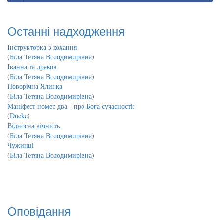
Останні надходження
Інструкторка з кохання
(
Біла Тетяна Володимирівна
)
Іванна та дракон
(
Біла Тетяна Володимирівна
)
Новорічна Ялинка
(
Біла Тетяна Володимирівна
)
Маніфест номер два - про Бога сучасності:
(
Ducke
)
Відносна вічність
(
Біла Тетяна Володимирівна
)
Чужинці
(
Біла Тетяна Володимирівна
)
Оповідання