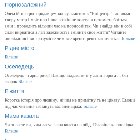
Порнозалежний
Олексій працює продавцем-консультантом в "Епіцентрі", доглядає
хвору матір і мріє про інше розкішне життя, а натомість боїться
змін і проводить вільний час на порносайтах. Чи знайде він в собі
сили вирватися з лап залежності і змінити своє життя? Читайте
оповідання і ви зрозумієте чим все врешті решт закінчиться.
Більше
Рідне місто
Більше
Оселедець
Оселедець - гарна риба! Навіщо віддавати її у лапи ворога ... без
сварок
Більше
Її життя
Коротка історія про людину, нічим не примітну та не цікаву. Емоції
під час читання застануть вас зненацька.
Більше
Мама казала
Чи знаєете ви, чим ласує ваша колега на обід. Геловінська оповідка.
Більше