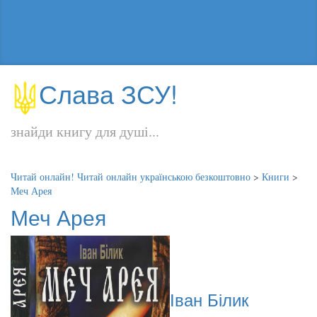
Слава ЗСУ!
знайди книгу для душі...
Читай онлайн! Читай онлайн українською безкоштовно
>
Книги
>
Меч Арея
Меч Арея
Іван Білик