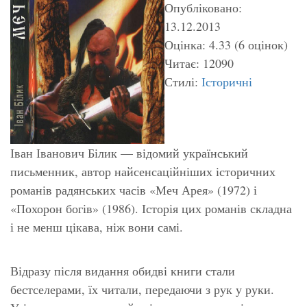
Опубліковано:
13.12.2013
Оцінка: 4.33 (6 оцінок)
Читає: 12090
Стилі:
Історичні
Іван Іванович Білик — відомий український
письменник, автор найсенсаційніших історичних
романів радянських часів «Меч Арея» (1972) і
«Похорон богів» (1986). Історія цих романів складна
і не менш цікава, ніж вони самі.
Відразу після видання обидві книги стали
бестселерами, їх читали, передаючи з рук у руки.