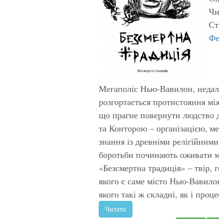
Чи
Ст
Фе
Мегаполіс Нью-Вавилон, недале
розгортається протистояння мі
що прагне повернути людство д
та Конторою – організацією, ме
знання із древніми релігійними
боротьби починають оживати м
«Безсмертна традиція» – твір,
якого є саме місто Нью-Вавило
якого такі ж складні, як і проц
Читати