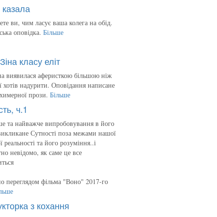
 казала
ете ви, чим ласує ваша колега на обід.
ська оповідка.
Більше
Зіна класу еліт
на виявилася аферисткою більшою ніж
 її хотів надурити. Оповідання написане
 химерної прози.
Більше
сть, ч.1
е та найважче випробовування в його
викликане Сутності поза межами нашої
ї реальності та його розуміння..і
но невідомо, як саме це все
иться
о переглядом фільма "Воно" 2017-го
льше
укторка з кохання