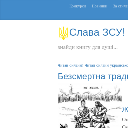
Конкурси
Новинки
За стил
Слава ЗСУ!
знайди книгу для душі...
Читай онлайн! Читай онлайн українськ
Безсмертна трад
Ж
Оп
Оц