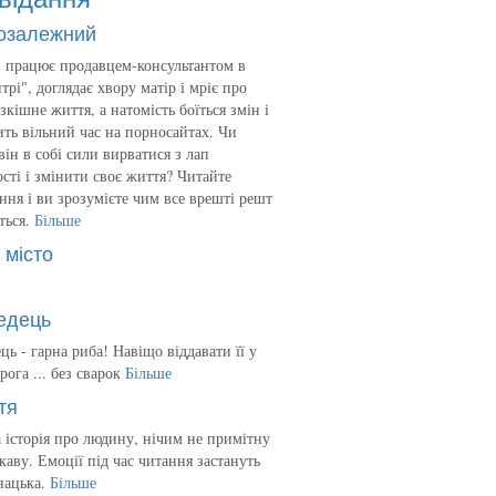
озалежний
 працює продавцем-консультантом в
трі", доглядає хвору матір і мріє про
зкішне життя, а натомість боїться змін і
ть вільний час на порносайтах. Чи
він в собі сили вирватися з лап
сті і змінити своє життя? Читайте
ння і ви зрозумієте чим все врешті решт
ться.
Більше
 місто
едець
ць - гарна риба! Навіщо віддавати її у
рога ... без сварок
Більше
тя
 історія про людину, нічим не примітну
ікаву. Емоції під час читання застануть
нацька.
Більше