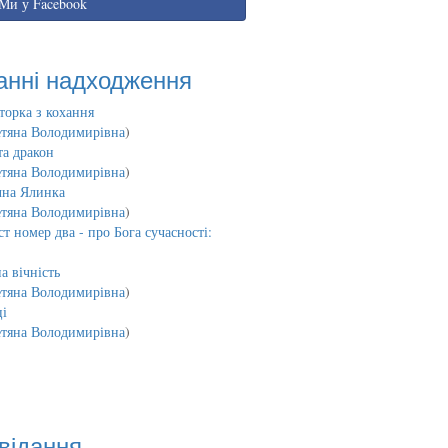
Ми у Facebook
анні надходження
торка з кохання
етяна Володимирівна
)
та дракон
етяна Володимирівна
)
чна Ялинка
етяна Володимирівна
)
т номер два - про Бога сучасності:
а вічність
етяна Володимирівна
)
і
етяна Володимирівна
)
відання