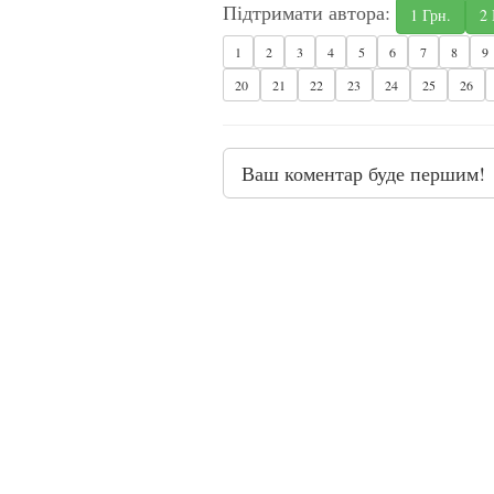
Підтримати автора:
1 Грн.
2 
1
2
3
4
5
6
7
8
9
20
21
22
23
24
25
26
Ваш коментар буде першим!