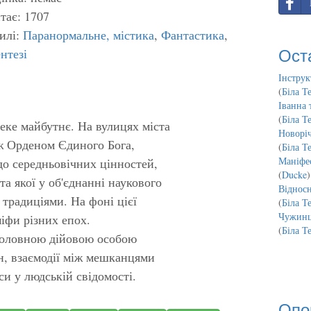
тає: 1707
илі:
Паранормальне, містика
,
Фантастика
,
Ост
нтезі
Інструк
(
Біла Т
Іванна 
(
Біла Т
ке майбутнє. На вулицях міста
Новорі
ж Орденом Єдиного Бога,
(
Біла Т
Маніфес
о середньовічних цінностей,
(
Ducke
)
та якої у об'єднанні наукового
Відносн
 традиціями. На фоні цієї
(
Біла Т
Чужинц
іфи різних епох.
(
Біла Т
 головною дійовою особою
н, взаємодії між мешканцями
еси у людській свідомості.
Опо