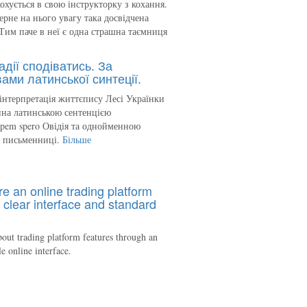
кохується в свою інструкторку з кохання.
ерне на нього увагу така досвідчена
Тим паче в неї є одна страшна таємниця
адії сподіватись. За
ами латинської синтеції.
інтерпретація життєпису Лесі Українки
на латинською сентенцією
spem spero Овідія та однойменною
ю письменниці.
Більше
re an online trading platform
 clear interface and standard
out trading platform features through an
le online interface.