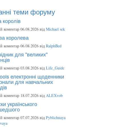
анні теми форуму
 королів
й коментар 06.08.2026 від
Michael sek
ва королева
й коментар 06.08.2026 від
RalphBed
ідник для "великих"
нців
й коментар 03.08.2026 від
Life_Guide
ools електронні щоденники
рнали для навчальних
дів
й коментар 18.07.2026 від
ALEXvob
ки українського
шедшого
й коментар 07.07.2026 від
Pyblichnaya
ovaya