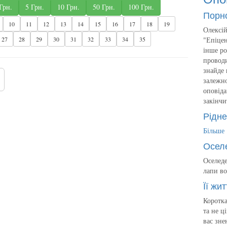
Грн.
5 Грн.
10 Грн.
50 Грн.
100 Грн.
Порн
10
11
12
13
14
15
16
17
18
19
Олексій
"Епіцен
27
28
29
30
31
32
33
34
35
інше ро
проводи
знайде 
залежно
оповіда
закінчи
Рідне
Більше
Осел
Оселеде
лапи во
Її жит
Коротка
та не ц
вас зне