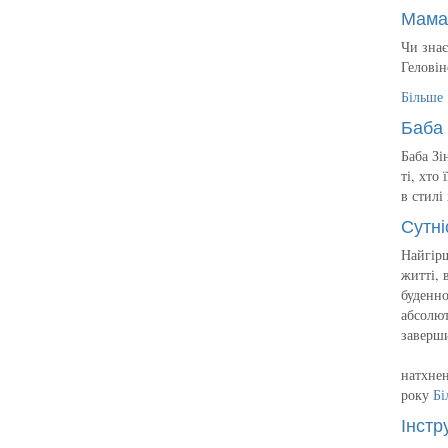
Мама
Чи знає
Геловін
Більше
Баба 
Баба Зі
ті, хто
в стилі
Сутні
Найгірш
житті, 
буденно
абсолют
заверш
натхнен
року
Бі
Інстр