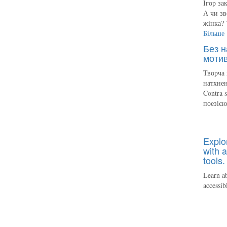
Ігор за
А чи зв
жінка? 
Більше
Без н
мотив
Творча 
натхнен
Contra 
поезіє
Explo
with a
tools.
Learn ab
accessib