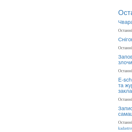
Ост
Чвара
Останні
Сніго
Останні
Запов
злочи
Останні
E-sch
та жу
закла
Останні
Запис
сама
Останні
kadastr