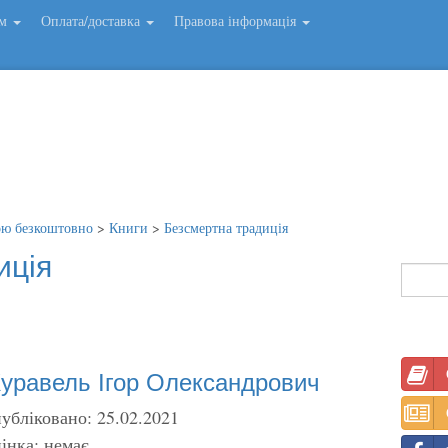
ем
Оплата/доставка
Правова інформація
ою безкоштовно
>
Книги
>
Безсмертна традиція
иція
уравель Ігор Олександрович
убліковано: 25.02.2021
інка: немає