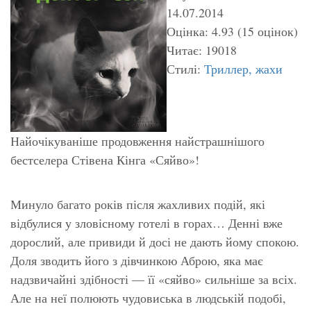
14.07.2014
Оцінка: 4.93 (15 оцінок)
Читає: 19018
Стилі:
Триллер, жахи
Найочікуваніше продовження найстрашнішого
бестселера Стівена Кінга «Сяйво»!
Минуло багато років після жахливих подій, які
відбулися у зловісному готелі в горах… Денні вже
дорослий, але привиди й досі не дають йому спокою.
Доля зводить його з дівчинкою Аброю, яка має
надзвичайні здібності — її «сяйво» сильніше за всіх.
Але на неї полюють чудовиська в людській подобі,