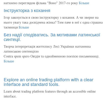
натхнено переглядом фільма "Воно" 2017-го року
Більше
Інструкторка з кохання
Ігор закохується в свою інструкторку з кохання. А чи зверне на
нього увагу така досвідчена жінка? Тим паче в неї є одна страшна
таємниця
Більше
Без надії сподіватись. За мотивами латинської
синтеції.
Творча інтерпретація життєпису Лесі Українки натхненна
латинською сентенцією
Contra spem spero Овідія та однойменною поезією письменниці.
Більше
Explore an online trading platform with a clear
interface and standard tools.
Learn about trading platform features through an accessible online
interface.