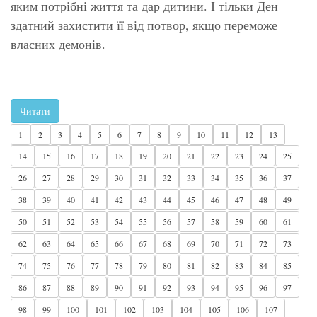
яким потрібні життя та дар дитини. І тільки Ден
здатний захистити її від потвор, якщо переможе
власних демонів.
Читати
1
2
3
4
5
6
7
8
9
10
11
12
13
14
15
16
17
18
19
20
21
22
23
24
25
26
27
28
29
30
31
32
33
34
35
36
37
38
39
40
41
42
43
44
45
46
47
48
49
50
51
52
53
54
55
56
57
58
59
60
61
62
63
64
65
66
67
68
69
70
71
72
73
74
75
76
77
78
79
80
81
82
83
84
85
86
87
88
89
90
91
92
93
94
95
96
97
98
99
100
101
102
103
104
105
106
107