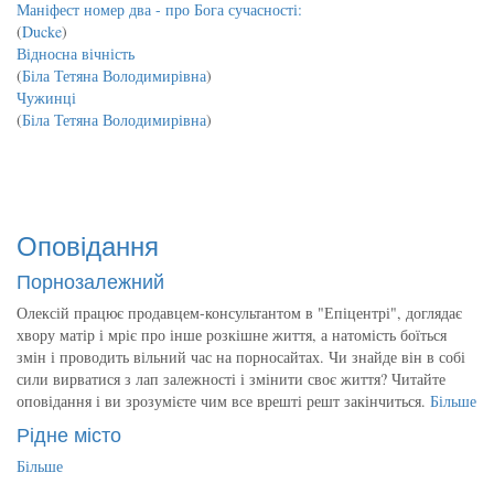
Маніфест номер два - про Бога сучасності:
(
Ducke
)
Відносна вічність
(
Біла Тетяна Володимирівна
)
Чужинці
(
Біла Тетяна Володимирівна
)
Оповідання
Порнозалежний
Олексій працює продавцем-консультантом в "Епіцентрі", доглядає
хвору матір і мріє про інше розкішне життя, а натомість боїться
змін і проводить вільний час на порносайтах. Чи знайде він в собі
сили вирватися з лап залежності і змінити своє життя? Читайте
оповідання і ви зрозумієте чим все врешті решт закінчиться.
Більше
Рідне місто
Більше