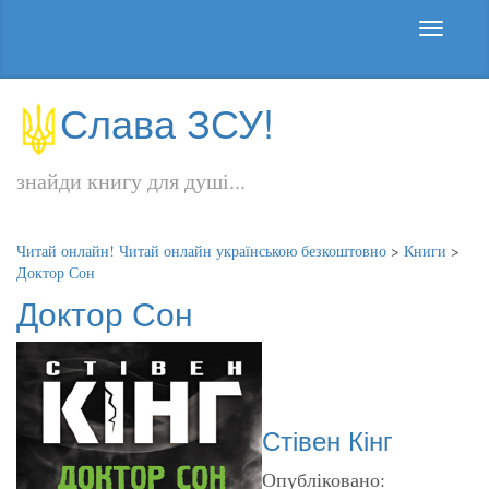
Слава ЗСУ!
знайди книгу для душі...
Читай онлайн! Читай онлайн українською безкоштовно
>
Книги
>
Доктор Сон
Доктор Сон
Стівен Кінг
Опубліковано: