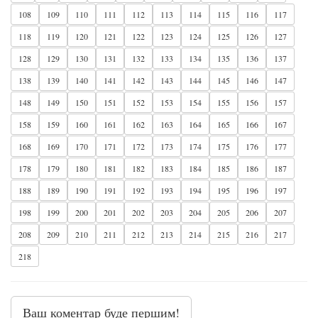
108
109
110
111
112
113
114
115
116
117
118
119
120
121
122
123
124
125
126
127
128
129
130
131
132
133
134
135
136
137
138
139
140
141
142
143
144
145
146
147
148
149
150
151
152
153
154
155
156
157
158
159
160
161
162
163
164
165
166
167
168
169
170
171
172
173
174
175
176
177
178
179
180
181
182
183
184
185
186
187
188
189
190
191
192
193
194
195
196
197
198
199
200
201
202
203
204
205
206
207
208
209
210
211
212
213
214
215
216
217
218
Ваш коментар буде першим!