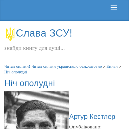
Слава ЗСУ!
знайди книгу для душі...
Читай онлайн! Читай онлайн українською безкоштовно
>
Книги
>
Ніч ополудні
Ніч ополудні
Артур Кестлер
Опубліковано: