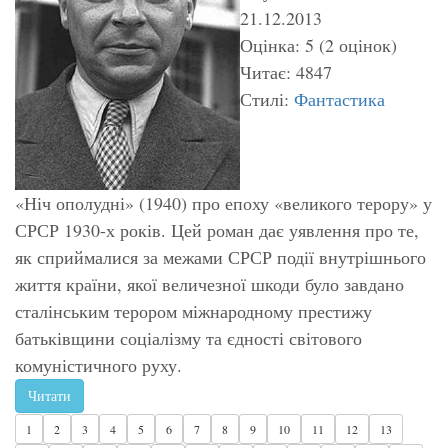
21.12.2013
Оцінка: 5 (2 оцінок)
Читає: 4847
Стилі:
Фантастика
«Ніч ополудні» (1940) про епоху «великого терору» у
СРСР 1930-х років. Цей роман дає уявлення про те,
як сприймалися за межами СРСР події внутрішнього
життя країни, якої величезної шкоди було завдано
сталінським терором міжнародному престижу
батьківщини соціалізму та єдності світового
комуністичного руху.
Читати
1
2
3
4
5
6
7
8
9
10
11
12
13