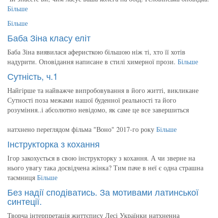
Більше
Більше
Баба Зіна класу еліт
Баба Зіна виявилася аферисткою більшою ніж ті, хто її хотів
надурити. Оповідання написане в стилі химерної прози.
Більше
Сутність, ч.1
Найгірше та найважче випробовування в його житті, викликане
Сутності поза межами нашої буденної реальності та його
розуміння..і абсолютно невідомо, як саме це все завершиться
натхнено переглядом фільма "Воно" 2017-го року
Більше
Інструкторка з кохання
Ігор закохується в свою інструкторку з кохання. А чи зверне на
нього увагу така досвідчена жінка? Тим паче в неї є одна страшна
таємниця
Більше
Без надії сподіватись. За мотивами латинської
синтеції.
Творча інтерпретація життєпису Лесі Українки натхненна