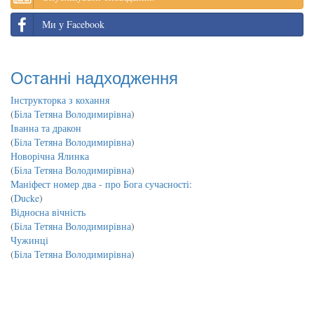
Ми у Facebook
Останні надходження
Інструкторка з кохання
(
Біла Тетяна Володимирівна
)
Іванна та дракон
(
Біла Тетяна Володимирівна
)
Новорічна Ялинка
(
Біла Тетяна Володимирівна
)
Маніфест номер два - про Бога сучасності:
(
Ducke
)
Відносна вічність
(
Біла Тетяна Володимирівна
)
Чужинці
(
Біла Тетяна Володимирівна
)