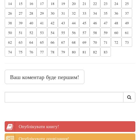
14
15
16
17
18
19
20
21
22
23
24
25
26
27
28
29
30
31
32
33
34
35
36
37
38
39
40
41
42
43
44
45
46
47
48
49
50
51
52
53
54
55
56
57
58
59
60
61
62
63
64
65
66
67
68
69
70
71
72
73
74
75
76
77
78
79
80
81
82
83
Ваш коментар буде першим!
Опублікувати книгу!
Опублікувати оповідання!