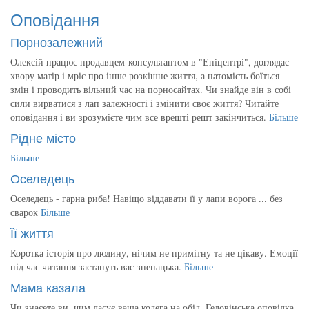
Оповідання
Порнозалежний
Олексій працює продавцем-консультантом в "Епіцентрі", доглядає
хвору матір і мріє про інше розкішне життя, а натомість боїться
змін і проводить вільний час на порносайтах. Чи знайде він в собі
сили вирватися з лап залежності і змінити своє життя? Читайте
оповідання і ви зрозумієте чим все врешті решт закінчиться.
Більше
Рідне місто
Більше
Оселедець
Оселедець - гарна риба! Навіщо віддавати її у лапи ворога ... без
сварок
Більше
Її життя
Коротка історія про людину, нічим не примітну та не цікаву. Емоції
під час читання застануть вас зненацька.
Більше
Мама казала
Чи знаєете ви, чим ласує ваша колега на обід. Геловінська оповідка.