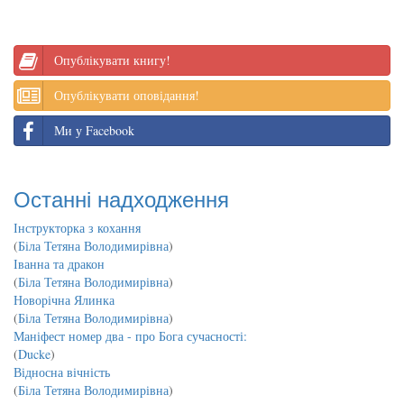
Опублікувати книгу!
Опублікувати оповідання!
Ми у Facebook
Останні надходження
Інструкторка з кохання
(
Біла Тетяна Володимирівна
)
Іванна та дракон
(
Біла Тетяна Володимирівна
)
Новорічна Ялинка
(
Біла Тетяна Володимирівна
)
Маніфест номер два - про Бога сучасності:
(
Ducke
)
Відносна вічність
(
Біла Тетяна Володимирівна
)