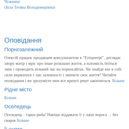
Чужинці
(
Біла Тетяна Володимирівна
)
Оповідання
Порнозалежний
Олексій працює продавцем-консультантом в "Епіцентрі", доглядає
хвору матір і мріє про інше розкішне життя, а натомість боїться
змін і проводить вільний час на порносайтах. Чи знайде він в собі
сили вирватися з лап залежності і змінити своє життя? Читайте
оповідання і ви зрозумієте чим все врешті решт закінчиться.
Більше
Рідне місто
Більше
Оселедець
Оселедець - гарна риба! Навіщо віддавати її у лапи ворога ... без
сварок
Більше
Її життя