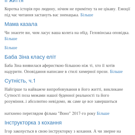
Коротка історія про людину, нічим не примітну та не цікаву. Емоції
під час читання застануть вас зненацька.
Більше
Мама казала
Чи знаєете ви, чим ласує ваша колега на обід. Геловінська оповідка.
Більше
Більше
Баба Зіна класу еліт
Баба Зіна виявилася аферисткою більшою ніж ті, хто її хотів
надурити. Оповідання написане в стилі химерної прози.
Більше
Сутність, ч.1
Найгірше та найважче випробовування в його житті, викликане
Сутності поза межами нашої буденної реальності та його
розуміння..і абсолютно невідомо, як саме це все завершиться
натхнено переглядом фільма "Воно" 2017-го року
Більше
Інструкторка з кохання
Ігор закохується в свою інструкторку з кохання. А чи зверне на