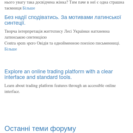
нього увагу така досвідчена жінка? Тим паче в неї є одна страшна
таємниця
Більше
Без надії сподіватись. За мотивами латинської
синтеції.
Творча інтерпретація життєпису Лесі Українки натхненна
латинською сентенцією
Contra spem spero Овідія та однойменною поезією письменниці.
Більше
Explore an online trading platform with a clear
interface and standard tools.
Learn about trading platform features through an accessible online
interface.
Останні теми форуму