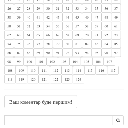
26
27
28
29
30
31
32
33
34
35
36
37
38
39
40
41
42
43
44
45
46
47
48
49
50
51
52
53
54
55
56
57
58
59
60
61
62
63
64
65
66
67
68
69
70
71
72
73
74
75
76
77
78
79
80
81
82
83
84
85
86
87
88
89
90
91
92
93
94
95
96
97
98
99
100
101
102
103
104
105
106
107
108
109
110
111
112
113
114
115
116
117
118
119
120
121
122
123
124
Ваш коментар буде першим!