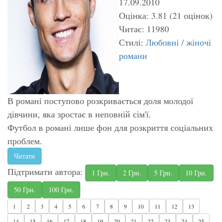
17.09.2010
Оцінка: 3.81 (21 оцінок)
Читає: 11980
Стилі:
Любовні / жіночі
романи
В романі поступово розкривається доля молодої
дівчини, яка зростає в неповній сім'ї.
Футбол в романі лише фон для розкриття соціальних
проблем.
Читати
Підтримати автора:
1 Грн.
2 Грн.
5 Грн.
10 Грн.
50 Грн.
100 Грн.
1
2
3
4
5
6
7
8
9
10
11
12
13
14
15
16
17
18
19
20
21
22
23
24
25