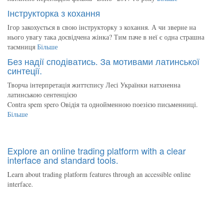
Інструкторка з кохання
Ігор закохується в свою інструкторку з кохання. А чи зверне на
нього увагу така досвідчена жінка? Тим паче в неї є одна страшна
таємниця
Більше
Без надії сподіватись. За мотивами латинської
синтеції.
Творча інтерпретація життєпису Лесі Українки натхненна
латинською сентенцією
Contra spem spero Овідія та однойменною поезією письменниці.
Більше
Explore an online trading platform with a clear
interface and standard tools.
Learn about trading platform features through an accessible online
interface.