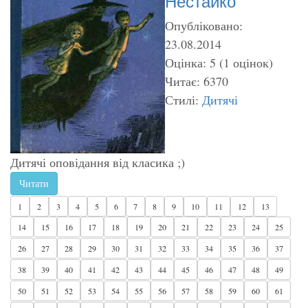
Нестайко
Опубліковано:
23.08.2014
Оцінка: 5 (1 оцінок)
Читає: 6370
Стилі:
Дитячі
Дитячі оповідання від класика ;)
Читати
1
2
3
4
5
6
7
8
9
10
11
12
13
14
15
16
17
18
19
20
21
22
23
24
25
26
27
28
29
30
31
32
33
34
35
36
37
38
39
40
41
42
43
44
45
46
47
48
49
50
51
52
53
54
55
56
57
58
59
60
61