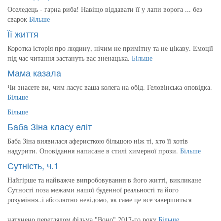
Оселедець - гарна риба! Навіщо віддавати її у лапи ворога ... без
сварок
Більше
Її життя
Коротка історія про людину, нічим не примітну та не цікаву. Емоції
під час читання застануть вас зненацька.
Більше
Мама казала
Чи знаєете ви, чим ласує ваша колега на обід. Геловінська оповідка.
Більше
Більше
Баба Зіна класу еліт
Баба Зіна виявилася аферисткою більшою ніж ті, хто її хотів
надурити. Оповідання написане в стилі химерної прози.
Більше
Сутність, ч.1
Найгірше та найважче випробовування в його житті, викликане
Сутності поза межами нашої буденної реальності та його
розуміння..і абсолютно невідомо, як саме це все завершиться
натхнено переглядом фільма "Воно" 2017-го року
Більше