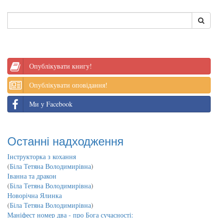
Опублікувати книгу!
Опублікувати оповідання!
Ми у Facebook
Останні надходження
Інструкторка з кохання
(
Біла Тетяна Володимирівна
)
Іванна та дракон
(
Біла Тетяна Володимирівна
)
Новорічна Ялинка
(
Біла Тетяна Володимирівна
)
Маніфест номер два - про Бога сучасності: