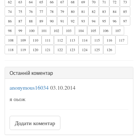
62
63
64
65
66
67
68
69
70
71
72
73
74
75
76
77
78
79
80
81
82
83
84
85
86
87
88
89
90
91
92
93
94
95
96
97
98
99
100
101
102
103
104
105
106
107
108
109
110
111
112
113
114
115
116
117
118
119
120
121
122
123
124
125
126
Останній коментар
anonymous16034
03.10.2014
я оьож
Додати коментар