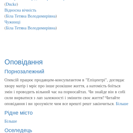
(
Ducke
)
Відносна вічність
(
Біла Тетяна Володимирівна
)
Чужинці
(
Біла Тетяна Володимирівна
)
Оповідання
Порнозалежний
Олексій працює продавцем-консультантом в "Епіцентрі", доглядає
хвору матір і мріє про інше розкішне життя, а натомість боїться
змін і проводить вільний час на порносайтах. Чи знайде він в собі
сили вирватися з лап залежності і змінити своє життя? Читайте
оповідання і ви зрозумієте чим все врешті решт закінчиться.
Більше
Рідне місто
Більше
Оселедець