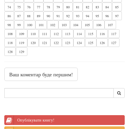
74
75
76
77
78
79
80
81
82
83
84
85
86
87
88
89
90
91
92
93
94
95
96
97
98
99
100
101
102
103
104
105
106
107
108
109
110
111
112
113
114
115
116
117
118
119
120
121
122
123
124
125
126
127
128
129
Ваш коментар буде першим!
Опублікувати книгу!