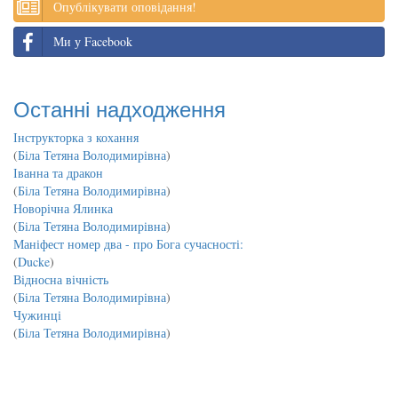
Опублікувати оповідання!
Ми у Facebook
Останні надходження
Інструкторка з кохання
(
Біла Тетяна Володимирівна
)
Іванна та дракон
(
Біла Тетяна Володимирівна
)
Новорічна Ялинка
(
Біла Тетяна Володимирівна
)
Маніфест номер два - про Бога сучасності:
(
Ducke
)
Відносна вічність
(
Біла Тетяна Володимирівна
)
Чужинці
(
Біла Тетяна Володимирівна
)