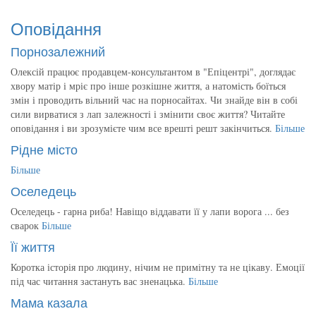
Оповідання
Порнозалежний
Олексій працює продавцем-консультантом в "Епіцентрі", доглядає
хвору матір і мріє про інше розкішне життя, а натомість боїться
змін і проводить вільний час на порносайтах. Чи знайде він в собі
сили вирватися з лап залежності і змінити своє життя? Читайте
оповідання і ви зрозумієте чим все врешті решт закінчиться.
Більше
Рідне місто
Більше
Оселедець
Оселедець - гарна риба! Навіщо віддавати її у лапи ворога ... без
сварок
Більше
Її життя
Коротка історія про людину, нічим не примітну та не цікаву. Емоції
під час читання застануть вас зненацька.
Більше
Мама казала