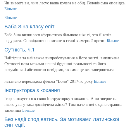
Чи знаєете ви, чим ласує ваша колега на обід. Геловінська оповідка.
Більше
Більше
Баба Зіна класу еліт
Баба Зіна виявилася аферисткою більшою ніж ті, хто її хотів
надурити. Оповідання написане в стилі химерної прози.
Більше
Сутність, ч.1
Найгірше та найважче випробовування в його житті, викликане
Сутності поза межами нашої буденної реальності та його
розуміння..і абсолютно невідомо, як саме це все завершиться
натхнено переглядом фільма "Воно" 2017-го року
Більше
Інструкторка з кохання
Ігор закохується в свою інструкторку з кохання. А чи зверне на
нього увагу така досвідчена жінка? Тим паче в неї є одна страшна
таємниця
Більше
Без надії сподіватись. За мотивами латинської
синтеції.