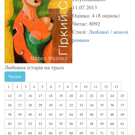
11.07.2013
Оцінка: 4 (8 оцінок)
Читає: 8092
Стилі:
Любовні / жіночі
романи
Любовна історія на трьох
Читати
1
2
3
4
5
6
7
8
9
10
11
12
13
14
15
16
17
18
19
20
21
22
23
24
25
26
27
28
29
30
31
32
33
34
35
36
37
38
39
40
41
42
43
44
45
46
47
48
49
50
51
52
53
54
55
56
57
58
59
60
61
62
63
64
65
66
67
68
69
70
71
72
73