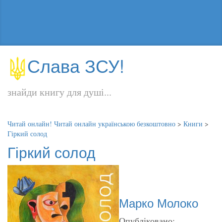
Слава ЗСУ!
знайди книгу для душі...
Читай онлайн! Читай онлайн українською безкоштовно
>
Книги
>
Гіркий солод
Гіркий солод
Марко Молоко
Опубліковано: